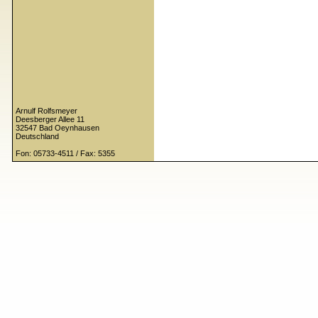
Arnulf Rolfsmeyer
Deesberger Allee 11
32547 Bad Oeynhausen
Deutschland
Fon: 05733-4511 / Fax: 5355