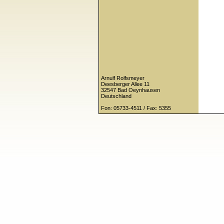
Arnulf Rolfsmeyer
Deesberger Allee 11
32547 Bad Oeynhausen
Deutschland
Fon: 05733-4511 / Fax: 5355