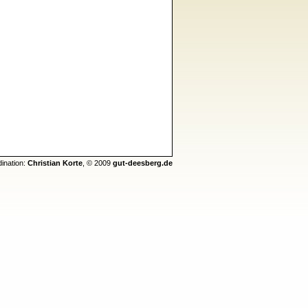
dination:
Christian Korte
, © 2009
gut-deesberg.de