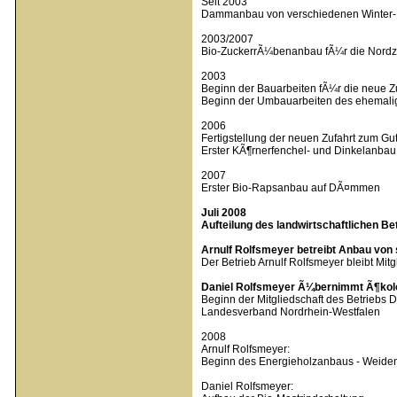
Seit 2003
Dammanbau von verschiedenen Winter
2003/2007
Bio-ZuckerrÃ¼benanbau fÃ¼r die Nordz
2003
Beginn der Bauarbeiten fÃ¼r die neue Z
Beginn der Umbauarbeiten des ehemali
2006
Fertigstellung der neuen Zufahrt zum G
Erster KÃ¶rnerfenchel- und Dinkelanb
2007
Erster Bio-Rapsanbau auf DÃ¤mmen
Juli 2008
Aufteilung des landwirtschaftlichen B
Arnulf Rolfsmeyer betreibt Anbau von
Der Betrieb Arnulf Rolfsmeyer bleibt M
Daniel Rolfsmeyer Ã¼bernimmt Ã¶kol
Beginn der Mitgliedschaft des Betriebs
Landesverband Nordrhein-Westfalen
2008
Arnulf Rolfsmeyer:
Beginn des Energieholzanbaus - Weiden
Daniel Rolfsmeyer: