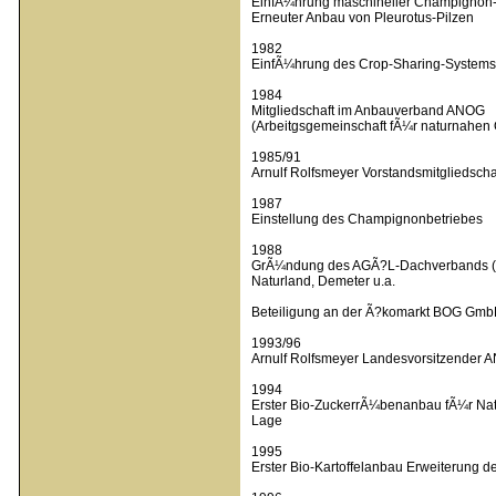
EinfÃ¼hrung maschineller Champignon-
Erneuter Anbau von Pleurotus-Pilzen
1982
EinfÃ¼hrung des Crop-Sharing-Systems 
1984
Mitgliedschaft im Anbauverband ANOG
(Arbeitgsgemeinschaft fÃ¼r naturnahen
1985/91
Arnulf Rolfsmeyer Vorstandsmitgliedsch
1987
Einstellung des Champignonbetriebes
1988
GrÃ¼ndung des AGÃ?L-Dachverbands (Ar
Naturland, Demeter u.a.
Beteiligung an der Ã?komarkt BOG GmbH 
1993/96
Arnulf Rolfsmeyer Landesvorsitzender
1994
Erster Bio-ZuckerrÃ¼benanbau fÃ¼r Natu
Lage
1995
Erster Bio-Kartoffelanbau Erweiterung d