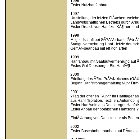
1996
Erster Nutzhanfanbau
1997
Umstellung der letzten FlÃ¤chen, welche
Landwirtschaftlichen Betriebs durch Arn
Erster Drusch von Hanf zur KÃ¶rner- un
1998
Mitgliedschaft bei GÃ?A Verband fÃ¼r
Saatgutvermehrung Hanf - letzte deuts
GemÃ¼seanbau mit elf Kohlarten
1999
Hanfanbau mit Saatgutvermehrung auf 
Erstes Gut Deesberger Bio-HanfÃ¶l
2000
Erteilung des Ã?ko-PrÃ¼fzeichens (GÃ¼
Beginn Hanfstrohlagerhaltung fÃ¼r Fir
2001
?Tag der offenen TÃ¼r? im Hanflager am
aus Hanf (Isolation, Textilien, Automobilte
Erster Hanfwein aus Deesberger Hanfb
Erster Anbau der polnischen Hanfsorte
EinfÃ¼hrung von Dammkultur als Boden
2002
Erster Buschbohnenanbau auf DÃ¤mme