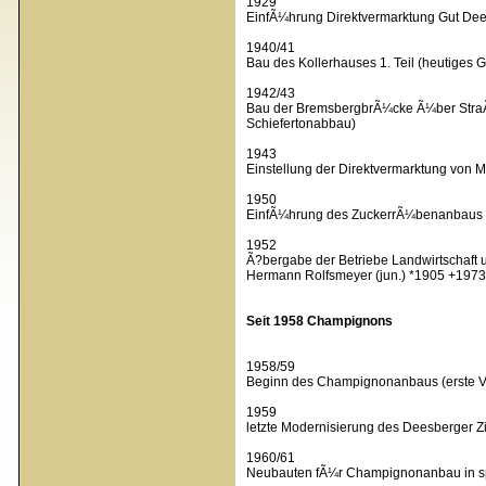
1929
EinfÃ¼hrung Direktvermarktung Gut De
1940/41
Bau des Kollerhauses 1. Teil (heutig
1942/43
Bau der BremsbergbrÃ¼cke Ã¼ber StraÃ?
Schiefertonabbau)
1943
Einstellung der Direktvermarktung von 
1950
EinfÃ¼hrung des ZuckerrÃ¼benanbaus Ba
1952
Ã?bergabe der Betriebe Landwirtschaft 
Hermann Rolfsmeyer (jun.) *1905 +1973
Seit 1958 Champignons
1958/59
Beginn des Champignonanbaus (erste V
1959
letzte Modernisierung des Deesberger 
1960/61
Neubauten fÃ¼r Champignonanbau in sp