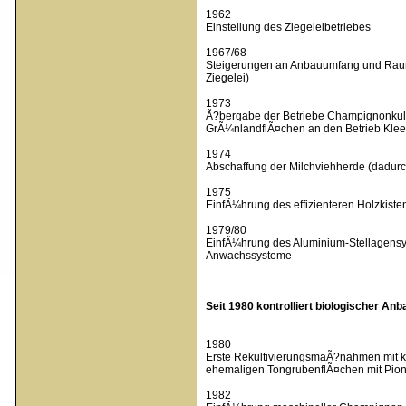
1962
Einstellung des Ziegeleibetriebes
1967/68
Steigerungen an Anbauumfang und Raumka
Ziegelei)
1973
Ã?bergabe der Betriebe Champignonkultu
GrÃ¼nlandflÃ¤chen an den Betrieb Klee
1974
Abschaffung der Milchviehherde (dadurc
1975
EinfÃ¼hrung des effizienteren Holzkis
1979/80
EinfÃ¼hrung des Aluminium-Stellagensyste
Anwachssysteme
Seit 1980 kontrolliert biologischer Anb
1980
Erste RekultivierungsmaÃ?nahmen mit kont
ehemaligen TongrubenflÃ¤chen mit Pion
1982