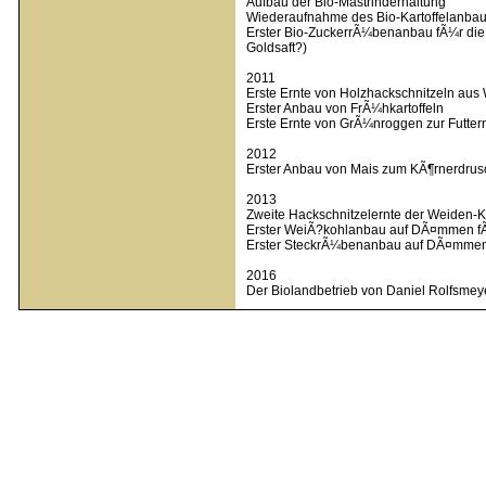
Aufbau der Bio-Mastrinderhaltung
Wiederaufnahme des Bio-Kartoffelanbaus
Erster Bio-ZuckerrÃ¼benanbau fÃ¼r die 
Goldsaft?)
2011
Erste Ernte von Holzhackschnitzeln aus
Erster Anbau von FrÃ¼hkartoffeln
Erste Ernte von GrÃ¼nroggen zur Futter
2012
Erster Anbau von Mais zum KÃ¶rnerdrus
2013
Zweite Hackschnitzelernte der Weiden-
Erster WeiÃ?kohlanbau auf DÃ¤mmen fÃ¼
Erster SteckrÃ¼benanbau auf DÃ¤mmen 
2016
Der Biolandbetrieb von Daniel Rolfsmeye