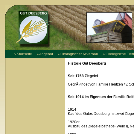
Startseite
Angebot
Ökologischer Ackerbau
Ökologische Tier
Historie Gut Deesberg
Seit 1768 Ziegelei
GegrÃ¼ndet von Familie Hentzen / v. S
Seit 1914 im Eigentum der Familie Ro
1914
Kauf des Gutes Deesberg mit zwei Ziege
1920er
Ausbau des Ziegeleibetriebs (Werk I), N