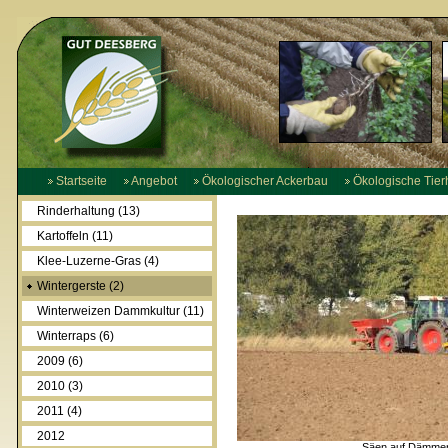
Startseite
Angebot
Ökologischer Ackerbau
Ökologische Tier
Rinderhaltung (13)
Kartoffeln (11)
Klee-Luzerne-Gras (4)
Wintergerste (2)
Winterweizen Dammkultur (11)
Winterraps (6)
2009 (6)
2010 (3)
2011 (4)
2012
Säen auf Dämme